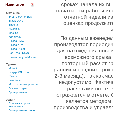
сроках начала их вы
Навигатор
начаты эти работы ил
Обучение
отчетной недели и
Туры c обучением
Track Days
оценках продолжит
Европа
Америка
Москва
По данным еженедел
для Детей
Школа BMW
производятся периодич
Школа КТМ
Школа Ducati
для нахождения новой
Все Track Days
возможного срыва 
Школа эндуро Москва
повторный расчет г
Туризм
ранних и поздних сроко
MotoGp
Эндуро/Off-Road
2-3 месяца), так как ч
Classic
Luxe tours
недопустимо. Фактиче
Мототур выходного дня
расчетами по сет
Все мототуры
Бронирование
отражается в отчете.
является методом 
Услуги
Продажа и прокат
производства и управле
экипировки
Экипировка на заказ