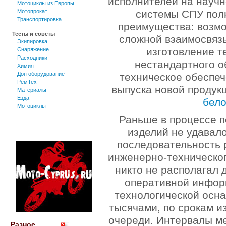
исполнителей на научн
Мотоциклы из Европы
системы СПУ пол
Мотопрокат
Транспортировка
преимущества: возм
Тесты и советы
сложной взаимосвязь
Экипировка
изготовление т
Снаряжение
Расходники
нестандартного о
Химия
Доп оборудование
техническое обеспеч
РемТех
выпуска новой продук
Материалы
Езда
бело
Мотоциклы
Раньше в процессе п
изделий не удавал
последовательность 
инженерно-техническог
никто не располагал 
оперативной инфор
технологической осна
тысячами, по срокам и
очереди. Интервалы м
Разное