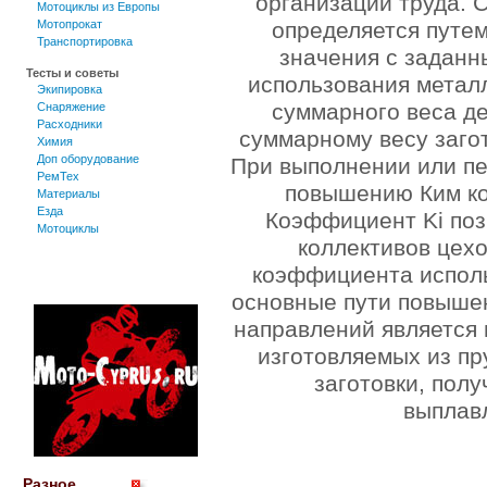
организации труда. 
Мотоциклы из Европы
определяется путем
Мотопрокат
Транспортировка
значения с задан
Тесты и советы
использования метал
Экипировка
суммарного веса де
Снаряжение
Расходники
суммарному весу загот
Химия
Доп оборудование
При выполнении или п
РемТех
повышению Ким ко
Материалы
Езда
Коэффициент Ki поз
Мотоциклы
коллективов цех
коэффициента испол
основные пути повышен
направлений является 
изготовляемых из пру
заготовки, пол
выплав
Разное