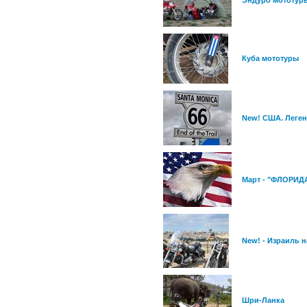
Куба мототуры
New! США. Легенд
Март - "ФЛОРИДА
New! - Израиль н
Шри-Ланка