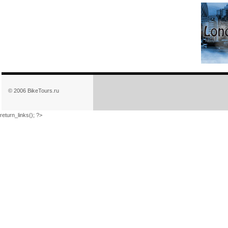
© 2006 BikeTours.ru
return_links(); ?>