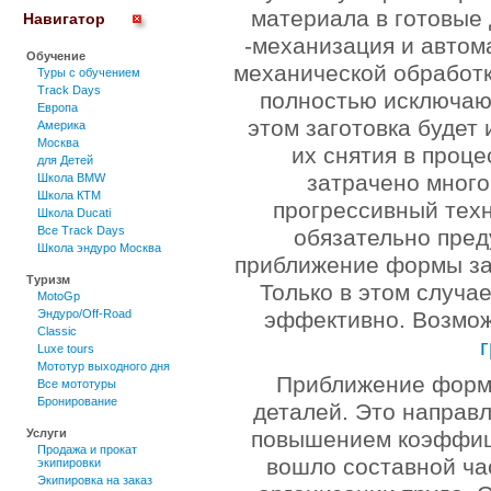
материала в готовые 
Навигатор
-механизация и автом
Обучение
механической обработ
Туры c обучением
Track Days
полностью исключаю
Европа
этом заготовка будет 
Америка
Москва
их снятия в проце
для Детей
затрачено много
Школа BMW
Школа КТМ
прогрессивный тех
Школа Ducati
Все Track Days
обязательно пре
Школа эндуро Москва
приближение формы заг
Туризм
Только в этом случа
MotoGp
Эндуро/Off-Road
эффективно. Возмо
Classic
Luxe tours
Мототур выходного дня
Приближение форм 
Все мототуры
Бронирование
деталей. Это направ
повышением коэффиц
Услуги
Продажа и прокат
вошло составной ча
экипировки
Экипировка на заказ