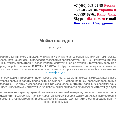
+7 (495) 589-61-89
Росси
+380503570186
Украина п
+35799402761
Кипр, Лима
Skype:
biketours.ru
e-mail
Контакты
|
Сотрудничес
Мойка фасадов
25.10.2016
лялись для шнеков с шагами = 80 мм и = 144 мм с установленным или снятым трехза
ледованиях находилась в пределах требований производства (28-31%). Регистрация да
ных тензоманометров. Осевое усилие, действующее со стороны тестовой массы на 
тром, разработанным во ВНИЭКИПРОДМАШе. Крутящий момент на валу шнека измерял
 электрическим током и съем полезного сигнала с вращающегося вала обеспечивали 
мойка фасадов
.
следующим. Проводился пуск пресса, без теста, затем шнековая камера заполнялась
торого времени работы пресс останавливался, и давление в нем сбрасывалось до ну
ировались. Во время исследований было установлено, что при разных экспериментах 
й массы несколько меняются из-за невозможности практически обеспечить точную доз
ссования на характер кривой давления в шнековой камере путем простого сопоставл
ставляется возможным, так как характер кривых весьма различен. Указанные особен
результатов наблюдений в безразмерных параметрах; для этого было введено понятие
определялось как