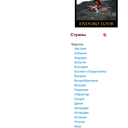
Филиппины
Южная Корея
Япония
Ближний Восток
Бахрейн
Катар
Ливан
Страны
ОАЭ
Турция
Европа
Африка
Австрия
Марокко
Албания
ЮАР
Андорра
Бельгия
Северная Америка
Болгария
Канада
Босния и Герцеговина
Мексика
Ватикан
США
Великобритания
Венгрия
Центральная Америка и
Германия
Карибское Море
Гибралтар
Каймановы острова
Греция
Коста-Рика
Дания
Пуэрто-Рико
Ирландия
Южная Америка
Исландия
Аргентина
Испания
Бразилия
Италия
Венесуэла
Кипр