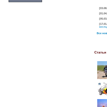
[03.08
[01.04
[05.03
[17.01
месяц
Все нов
Статьи