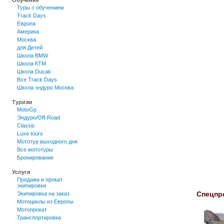
Обучение
Туры c обучением
Track Days
Европа
Америка
Москва
для Детей
Школа BMW
Школа КТМ
Школа Ducati
Все Track Days
Школа эндуро Москва
Туризм
MotoGp
Эндуро/Off-Road
Classic
Luxe tours
Мототур выходного дня
Все мототуры
Бронирование
Услуги
Продажа и прокат
экипировки
Спецпр
Экипировка на заказ
Мотоциклы из Европы
Мотопрокат
Транспортировка