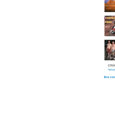
СПО
Читат
Все ста