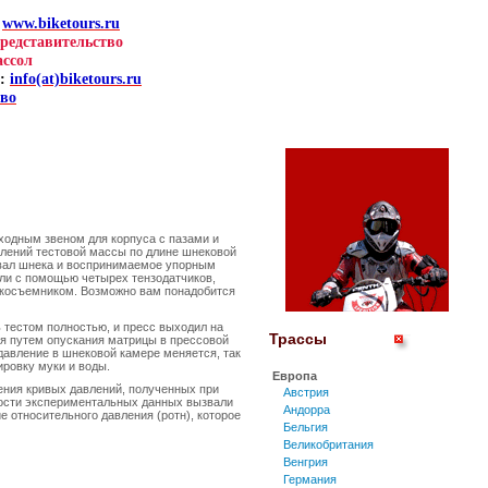
я
www.biketours.ru
редставительство
ссол
:
info(at)biketours.ru
тво
ходным звеном для корпуса с пазами и
влений тестовой массы по длине шнековой
вал шнека и воспринимаемое упорным
и с помощью четырех тензодатчиков,
токосъемником. Возможно вам понадобится
 тестом полностью, и пресс выходил на
Трассы
ля путем опускания матрицы в прессовой
давление в шнековой камере меняется, так
ировку муки и воды.
Европа
ения кривых давлений, полученных при
Австрия
ности экспериментальных данных вызвали
Андорра
 относительного давления (ротн), которое
Бельгия
Великобритания
Венгрия
Германия