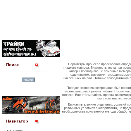
Поиск
Параметры процесса прессования опреде
гладкого корпуса. Влажность теста при исс
камеры проводилась с помощью мембран
подшипником, измеряли тензодинамоме
наклеенных на вал. Питание тензодатчиков
Порядок экспериментирования был принят 
установившийся режим работы. После неко
головке. Все этапы работы пресса тензометр
как свойства тестово
Выяснить влияние отдельных условий пре
различных условиях эксперимента, не пред
необходимость применения метода обработки 
Навигатор