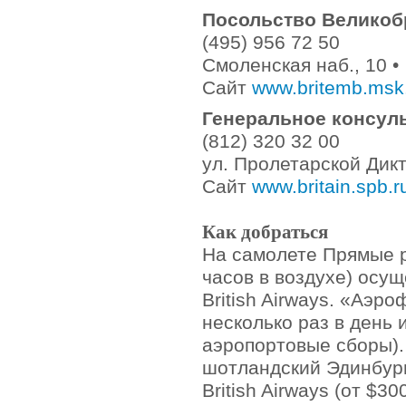
Хорватия
Посольство Великоб
Чехия
Швейцария
(495) 956 72 50
Швеция
Смоленская наб., 10 
Россия и бывший СССР
Сайт
www.britemb.msk
Азербайджан
Армения
Белоруссия
Генеральное консуль
Грузия
(812) 320 32 00
Казахстан
Киргизия
ул. Пролетарской Дик
Латвия
Сайт
www.britain.spb.r
Литва
Молдавия
Россия
Как добраться
Таджикистан
Туркмения
На самолете Прямые р
Узбекистан
часов в воздухе) осу
Украина
Эстония
British Airways. «Аэр
Азия
несколько раз в день 
Афганистан
аэропортовые сборы).
Бангладеш
Бруней
шотландский Эдинбург
Бутан
Вьетнам
British Airways (от $30
Гонконг