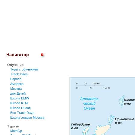
Навигатор
Обучение
Туры c обучением
Track Days
Европа
Америка
Москва
для Детей
Школа BMW
Школа КТМ
Школа Ducati
Все Track Days
Школа эндуро Москва
Туризм
MotoGp