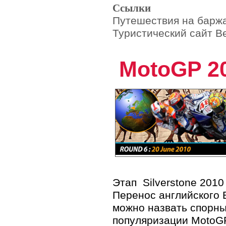
Индия
Ссылки
Индонезия
Путешествия на барж
Камбоджа
Китай
Туристический сайт 
КНДР (Северная Корея)
Кокосовые (Килинг) острова
Лаос
MotoGP 20
Макао
Малайзия
Мальдивы
Монголия
Мьянма
Непал
Остров Рождества
Пакистан
Сингапур
Таиланд
Тайвань
Тимор-Лешти (Восточный
Тимор)
Филиппины
Шри-Ланка
Этап Silverstone 201
Южная Корея
Япония
Перенос английского B
Ближний Восток
можно назвать спорны
Бахрейн
популяризации MotoGP
Израиль и Палестинская
автономия