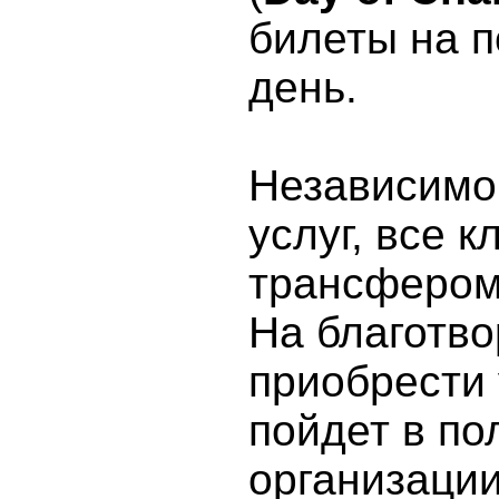
Сейшельские Острова
билеты на п
Сенегал
Сомали
Судан
день.
Сьерра-Леоне
Танзания
Того
Тунис
Уганда
ЦАР
Независимо 
Чад
Экваториальная Гвинея
услуг, все 
Эритрея
Эфиопия
ЮАР
трансфером 
Северная Америка
Бермудские острова
На благотв
Гренландия
Канада
Мексика
приобрести
Сен-Пьер и Микелон
США
пойдет в по
Центральная Америка и
Карибское Море
Ангилья
организации 
Антигуа и Барбуда
Аруба