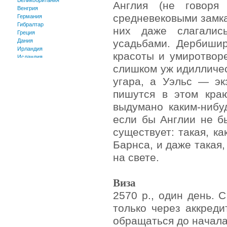
Великобритания
Англия (не говоря
Венгрия
средневековыми замка
Германия
Гибралтар
них даже слагались
Греция
Дания
усадьбами. Дербиши
Ирландия
красоты и умиротвор
Исландия
Испания
слишком уж идилличе
Италия
угара, а Уэльс — эк
Кипр
Лихтенштейн
пишутся в этом краю
Люксембург
выдумано каким-нибу
Македония
Мальта
если бы Англии не б
Монако
существует: такая, к
Нидерланды
Норвегия
Барнса, и даже такая,
Польша
Португалия
на свете.
Румыния
Сан-Марино
Сербия и Черногория
Виза
Словакия
2570 р., один день. 
Словения
Фарерские острова
только через аккреди
Финляндия
обращаться до начала
Франция