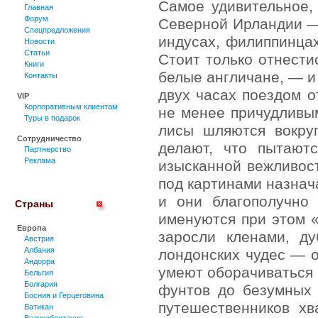
Самое удивительное,
Главная
Форум
Северной Ирландии — 
Спецпредложения
индусах, филиппинца
Новости
Статьи
Стоит только отнести
Книги
белые англичане, — и 
Контакты
двух часах поездом о
VIP
Корпоративным клиентам
не менее причудливым
Туры в подарок
лисы шляются вокру
Сотрудничество
делают, что пытают
Партнерство
Реклама
изысканной вежливос
под картинами назнач
и они благополучно
Страны
именуются при этом «
Европа
заросли кленами, д
Австрия
Албания
лондонских чудес — о
Андорра
умеют оборачиваться 
Бельгия
Болгария
фунтов до безумных
Босния и Герцеговина
путешественников хв
Ватикан