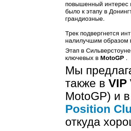
повышенный интерес и
Иордания
Ирак
было к этапу в Донин
Иран
грандиозные.
Йемен
Катар
Кувейт
Трек подвергнется ин
Ливан
ОАЭ
налилучшим образом 
Оман
Саудовская Аравия
Этап в Сильверстоуне
Сирия
Турция
ключевых в
MotoGP
.
Африка
Мы предлага
Алжир
Ангола
Бенин
также в
VIP 
Ботсвана
Буркина-Фасо
Бурунди
MotoGP) и в
Габон
Гамбия
Position Cl
Гана
Гвинея
Гвинея-Бисау
откуда хор
Демократическая
республика Конго (Заир)
Джибути