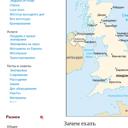
Эндуро/Off-Road
Classic
Luxe tours
Мототур выходного дня
Все мототуры
Бронирование
Услуги
Продажа и прокат
экипировки
Экипировка на заказ
Мотоциклы из Европы
Мотопрокат
Транспортировка
Тесты и советы
Экипировка
Снаряжение
Расходники
Химия
Доп оборудование
РемТех
Материалы
Езда
Мотоциклы
Разное
Зачем ехать
Общее