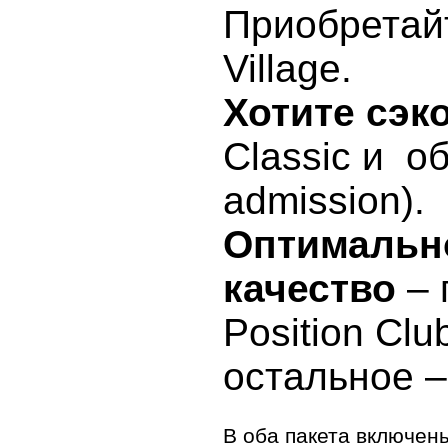
Приобретайт
Village.
Хотите сэк
Classic и о
admission).
Оптимально
качество
– 
Position Clu
остальное –
В оба пакета включен