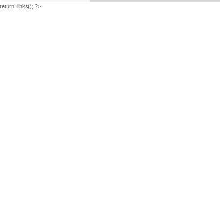
return_links(); ?>