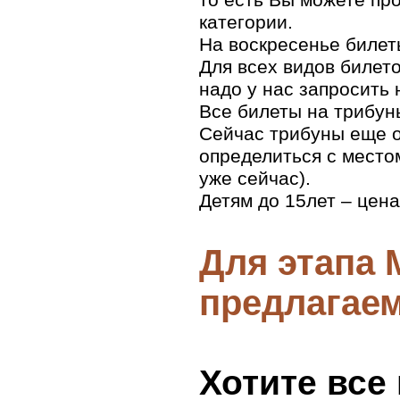
Новая Каледония
категории.
Остров Норфолк
Остров Питкерн
На воскресенье билет
Острова Кука
Для всех видов билето
Острова Уоллис и Футуна
Палау
надо у нас запросить 
Папуа-Новая Гвинея
Все билеты на трибуны
Самоа (Западное Самоа)
Северные Марианские
Сейчас трибуны еще о
острова
Соломоновы острова
определиться с место
Токелау
уже сейчас).
Тонга
Тувалу
Детям до 15лет – цена
Федеративные Штаты
Микронезии
Фиджи
Французская Полинезия
Для этапа 
Антарктика
Антарктика
предлагаем
Хотите все