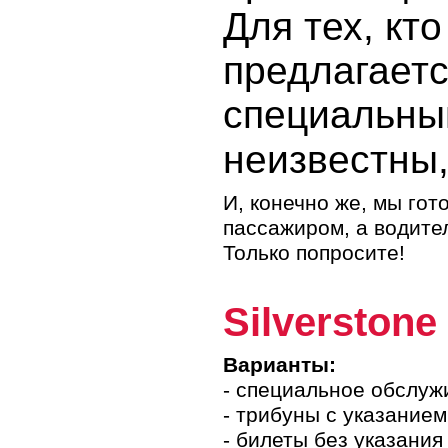
Багамские острова
Для тех, кт
Барбадос
Белиз
предлагаетс
Британские Виргинские
острова
Виргинские острова США
специальны
Гаити
Гваделупа
Гватемала
неизвестны,
Гондурас
Гренада
Доминика
Доминиканская Республика
И, конечно же, мы гот
Каймановы острова
пассажиром, а водител
Коста-Рика
Куба
Только попросите!
Мартиника
Монтcеррат
Нидерландские Антильские
о-ва
Silverston
Никарагуа
Острова Теркс и Кайкос
Панама
Варианты:
Пуэрто-Рико
Сальвадор
- специальное обслуж
Сент-Винсент и Гренадины
- трибуны с указанием
Сент-Китс и Невис
Сент-Люсия
- билеты без указания 