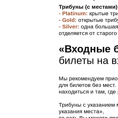
Тринидад и Тобаго
Ямайка
Трибуны (с местами)
Южная Америка
- Platinum:
крытые тр
Аргентина
- Gold:
открытые триб
Боливия
Бразилия
- Silver:
одна большая 
Венесуэла
отделяется от старого
Гайана
Колумбия
Парагвай
«Входные б
Перу
Суринам
Уругвай
билеты на в
Фолклендские острова
Французская Гвиана
Чили
Эквадор
Мы рекомендуем приоб
Австралия и Океания
Австралия
для билетов без мест
Американское Самоа
находиться и там, где
Вануату
Гуам
Кирибати
Трибуны с указанием 
Маршалловы острова
Науру
указания места»,
Ниуэ
Новая Зеландия
то есть Вы можете пр