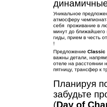
динамичные
Египет
Замбия
Зимбабве
Уникальное предложени
Кабо-Верде
Камерун
атмосферу чемпионата
Кения
Коморские острова
себя проживание в лю
Кот-д Ивуар
минут до ближайшего в
Лесото
Либерия
гиды, прием в честь о
Ливия
!
Маврикий
Мавритания
Предложение
Classic
Мадагаскар
Майотта
важны детали, напрям
Малави
отеле на расстоянии н
Мали
Марокко
пятницу, трансфер к т
Мозамбик
Намибия
Нигер
Планируя п
Нигерия
Остров Святой Елены
Республика Конго
забудьте пр
Реюньон
Руанда
Сан-Томе и Принсипи
(
Day of Ch
Свазиленд