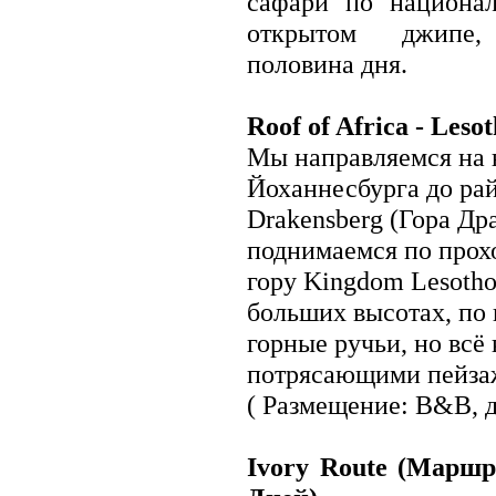
сафари по национал
Египет
открытом джипе, 
Замбия
Зимбабве
половина дня.
Кабо-Верде
Камерун
Кения
Roof of Africa - Leso
Коморские острова
Кот-д Ивуар
Мы направляемся на 
Лесото
Либерия
Йоханнесбурга до ра
Ливия
Маврикий
Drakensberg (Гора Дра
Мавритания
поднимаемся по прохо
Мадагаскар
Майотта
гору Kingdom Lesotho
Малави
Мали
больших высотах, по 
Марокко
Мозамбик
горные ручьи, но всё
Намибия
потрясающими пейза
Нигер
Нигерия
( Размещение: B&B, 
Остров Святой Елены
Республика Конго
Реюньон
Руанда
Ivory Route (Маршр
Сан-Томе и Принсипи
Свазиленд