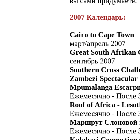
вы сами придумаете.
Аруба
Багамские острова
Барбадос
2007 Календарь:
Белиз
Британские Виргинские
острова
Виргинские острова США
Cairo to Cape Town
Гаити
Гваделупа
март/апрель 2007
Гватемала
Гондурас
Great South Afrikan 
Гренада
сентябрь 2007
Доминика
Доминиканская Республика
Southern Cross Chall
Каймановы острова
Коста-Рика
Zambezi Spectacular 
Куба
Мартиника
Mpumalanga Escarpm
Монтcеррат
Ежемесячно - После 
Нидерландские Антильские
о-ва
Roof of Africa - Leso
Никарагуа
Острова Теркс и Кайкос
Ежемесячно - После 
Панама
Пуэрто-Рико
Маршрут Слоновой к
Сальвадор
Сент-Винсент и Гренадины
Ежемесячно - После 
Сент-Китс и Невис
Kalahari Connection 
Сент-Люсия