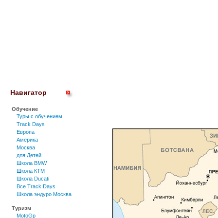
Навигатор
Обучение
Туры c обучением
Track Days
Европа
Америка
Москва
для Детей
Школа BMW
Школа КТМ
Школа Ducati
Все Track Days
Школа эндуро Москва
Туризм
MotoGp