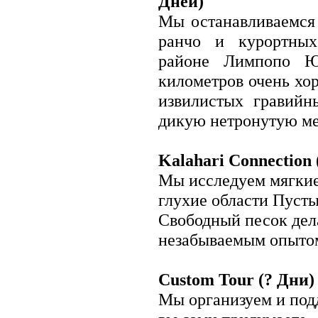
Дней)
Сейшельские Острова
Мы останавливаемся
Сенегал
Сомали
ранчо и курортных
Судан
Сьерра-Леоне
районе Лимпопо Ю
Танзания
километров очень хо
Того
Тунис
извилистых гравийн
Уганда
ЦАР
дикую нетронутую ме
Чад
Экваториальная Гвинея
Эритрея
Kalahari Connection 
Эфиопия
ЮАР
Мы исследуем мягкие
Северная Америка
глухие области Пуст
Бермудские острова
Гренландия
Свободный песок дел
Канада
Мексика
незабываемым опыто
Сен-Пьер и Микелон
США
Custom Tour (? Дни)
Центральная Америка и
Карибское Море
Мы организуем и под
Ангилья
Антигуа и Барбуда