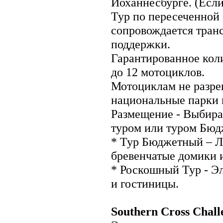
Йоханнесбурге. (Если
Хорватия
Тур по пересеченной
Чехия
Швейцария
сопровождается тран
Швеция
поддержки.
Россия и бывший СССР
Азербайджан
Гарантированное коли
Армения
Белоруссия
до 12 мотоциклов.
Грузия
Мотоциклам не разре
Казахстан
Киргизия
национальные парки 
Латвия
Литва
Размещение - Выбир
Молдавия
Россия
туром или туром Бю
Таджикистан
* Тур Бюджетный – Ла
Туркмения
Узбекистан
бревенчатые домики 
Украина
Эстония
* Роскошный Тур - Э
Азия
и гостиницы.
Афганистан
Бангладеш
Бруней
Southern Cross Chall
Бутан
Вьетнам