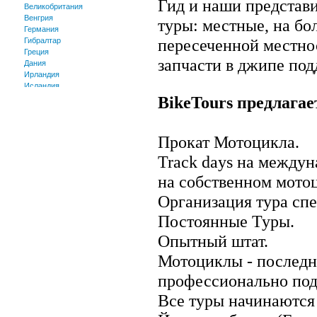
Гид и наши представ
Великобритания
Венгрия
туры: местные, на бо
Германия
пересеченной местнос
Гибралтар
Греция
запчасти в джипе по
Дания
Ирландия
Исландия
BikeTours предлагае
Испания
Италия
Кипр
Лихтенштейн
Прокат Мотоцикла.
Люксембург
Македония
Track days на междун
Мальта
на собственном мото
Монако
Нидерланды
Организация тура спе
Норвегия
Польша
Постоянные Туры.
Португалия
Румыния
Опытный штат.
Сан-Марино
Мотоциклы - последн
Сербия и Черногория
Словакия
профессионально под
Словения
Фарерские острова
Все туры начинаются
Финляндия
Франция