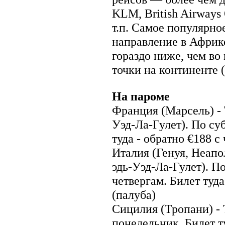
Новая Зеландия
Новая Каледония
KLM, British Airways
Остров Норфолк
т.п. Самое популярно
Остров Питкерн
Острова Кука
направление в Африке
Острова Уоллис и Футуна
Палау
гораздо ниже, чем во
Папуа-Новая Гвинея
Самоа (Западное Самоа)
точки на континенте 
Северные Марианские
острова
Соломоновы острова
На пароме
Токелау
Тонга
Франция
(Марсель) -
Тувалу
Федеративные Штаты
Уэд-Ла-Гулет).
По суб
Микронезии
Фиджи
туда - обратно
€
188 с 
Французская Полинезия
Италия
(Генуя, Неапо
Антарктика
эдь-Уэд-Ла-Гулет). П
Антарктика
четвергам. Билет туда 
(палуба)
Сицилия
(Тропани) - 
понедельник. Билет ту