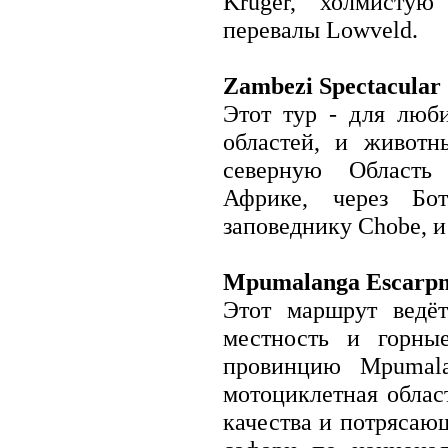
Kruger, холмистую
автономия
Иордания
перевалы Lowveld.
Ирак
Иран
Йемен
Zambezi Spectacular 
Катар
Кувейт
Этот тур - для люб
Ливан
ОАЭ
областей, и животн
Оман
северную Област
Саудовская Аравия
Сирия
Африке, через Бот
Турция
заповеднику Chobe, 
Африка
Алжир
Ангола
Бенин
Mpumalanga Escarpm
Ботсвана
Этот маршрут ведёт
Буркина-Фасо
Бурунди
местность и горны
Габон
Гамбия
провинцию Mpumala
Гана
Гвинея
мотоциклетная облас
Гвинея-Бисау
качества и потрясаю
Демократическая
республика Конго (Заир)
Джибути