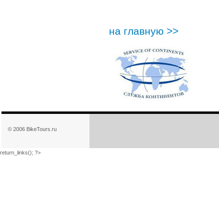
на главную >>
© 2006 BikeTours.ru
return_links(); ?>