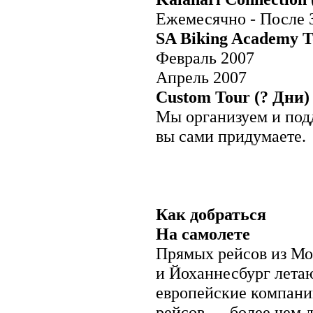
Тринидад и Тобаго
Ежемесячно - После 
Ямайка
SA Biking Academy T
Южная Америка
Аргентина
Февраль 2007
Боливия
Бразилия
Апрель 2007
Венесуэла
Custom Tour (? Дни)
Гайана
Колумбия
Мы организуем и под
Парагвай
Перу
вы сами придумаете.
Суринам
Уругвай
Фолклендские острова
Французская Гвиана
Чили
Эквадор
Как добраться
Австралия и Океания
Австралия
На самолете
Американское Самоа
Вануату
Прямых рейсов из Мос
Гуам
и Йоханнесбург летаю
Кирибати
Маршалловы острова
европейские компани
Науру
Ниуэ
рейсов — более чем д