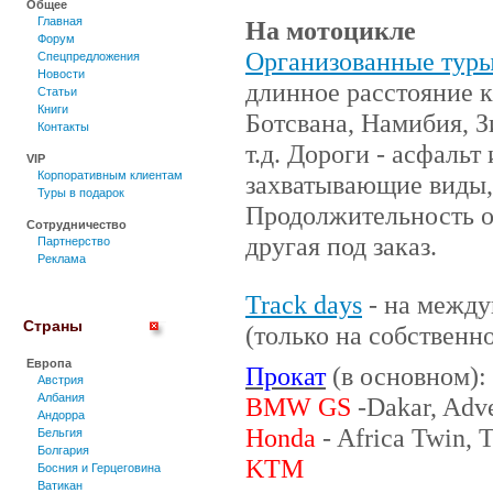
Общее
Главная
На мотоцикле
Форум
Организованные тур
Спецпредложения
Новости
длинное расстояние к
Статьи
Книги
Ботсвана, Намибия, З
Контакты
т.д.
Дороги - асфальт 
VIP
Корпоративным клиентам
захватывающие виды,
Туры в подарок
Продолжительность от
Сотрудничество
другая под заказ.
Партнерство
Реклама
Track
days
- на межд
Страны
(только на собственн
Европа
Прокат
(
в
основном
):
Австрия
Албания
BMW
GS
-
Dakar
, Adv
Андорра
Honda
-
Africa
Twin, T
Бельгия
Болгария
KTM
Босния и Герцеговина
Ватикан