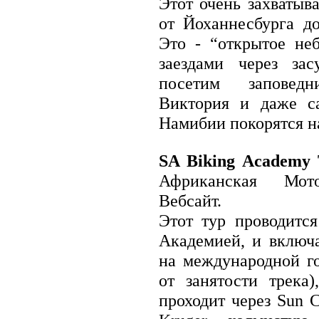
Этот очень захватыв
Гонконг
Индия
от Йоханнесбурга д
Индонезия
Камбоджа
Это - “открытое не
Китай
заездами через за
КНДР (Северная Корея)
Кокосовые (Килинг) острова
посетим заповед
Лаос
Макао
Виктория и даже с
Малайзия
Мальдивы
Намибии покорятся н
Монголия
Мьянма
Непал
SA Biking Academy 
Остров Рождества
Пакистан
Африканская Мото
Сингапур
Таиланд
Вебсайт.
Тайвань
Этот тур проводитс
Тимор-Лешти (Восточный
Тимор)
Академией, и включ
Филиппины
Шри-Ланка
на международной го
Южная Корея
Япония
от занятости трека)
Ближний Восток
проходит через Sun 
Бахрейн
Израиль и Палестинская