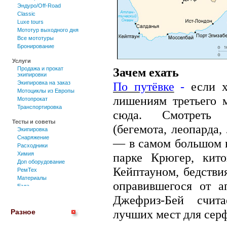
Эндуро/Off-Road
Classic
Luxe tours
Мототур выходного дня
Все мототуры
Бронирование
Услуги
Продажа и прокат
Зачем ехать
экипировки
Экипировка на заказ
По путёвке
-
если 
Мотоциклы из Европы
лишениям третьего 
Мотопрокат
Транспортировка
сюда. Смотреть 
Тесты и советы
(бегемота, леопарда,
Экипировка
Снаряжение
— в самом большом 
Расходники
Химия
парке Крюгер, кит
Доп оборудование
Кейптауном, бедстви
РемТех
Материалы
оправившегося от а
Езда
Мотоциклы
Джефриз-Бей счит
лучших мест для серф
Разное