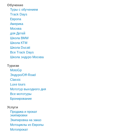
Обучение
Туры c обучением
Track Days
Европа
Америка
Москва
для Детей
Школа BMW
Школа КТМ
Школа Ducati
Все Track Days
Школа эндуро Москва
Туризм
MotoGp
Эндуро/Off-Road
Classic
Luxe tours
Мототур выходного дня
Все мототуры
Бронирование
Услуги
Продажа и прокат
экипировки
Экипировка на заказ
Мотоциклы из Европы
Мотопрокат