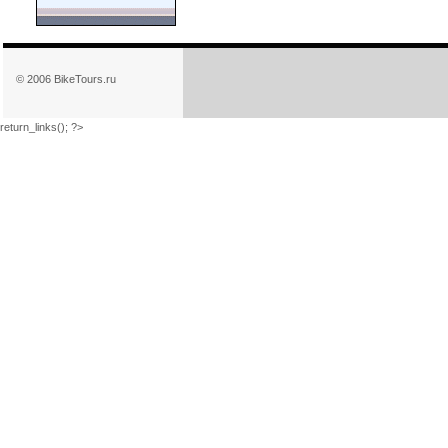
© 2006 BikeTours.ru
return_links(); ?>